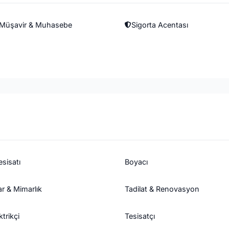
 Müşavir & Muhasebe
Sigorta Acentası
sisatı
Boyacı
r & Mimarlık
Tadilat & Renovasyon
ktrikçi
Tesisatçı