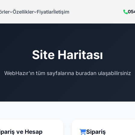
örler
Özellikler
Fiyatlar
İletişim
05
Site Haritası
WebHazır'ın tüm sayfalarına buradan ulaşabilirsiniz
ipariş ve Hesap
Sipariş