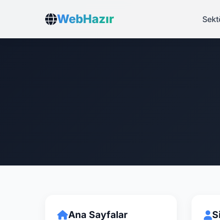
WebHazır
Sekt
Ana Sayfalar
S