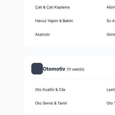
Çatı & Çatı Kaplama
Alüm
Havuz Yapım & Bakım
Su A
Asansör
Güne
Otomotiv
(11 sektör)
Oto Kuaför & Cila
Lasti
Oto Servis & Tamir
Oto 