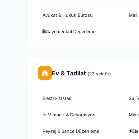
Avukat & Hukuk Bürosu
Mali
Gayrimenkul Değerleme
Ev & Tadilat
(23 sektör)
Elektrik Ustası
Su Te
İç Mimarlık & Dekorasyon
Mima
Peyzaj & Bahçe Düzenleme
Ele