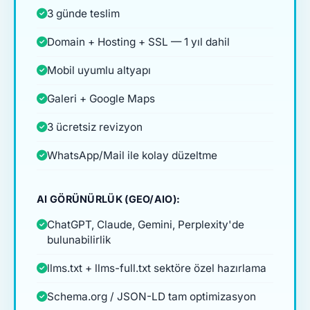
3 günde teslim
Domain + Hosting + SSL — 1 yıl dahil
Mobil uyumlu altyapı
Galeri + Google Maps
3 ücretsiz revizyon
WhatsApp/Mail ile kolay düzeltme
AI GÖRÜNÜRLÜK (GEO/AIO):
ChatGPT, Claude, Gemini, Perplexity'de
bulunabilirlik
llms.txt + llms-full.txt sektöre özel hazırlama
Schema.org / JSON-LD tam optimizasyon