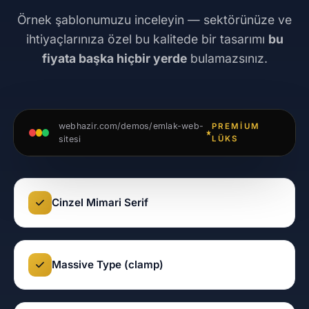
Örnek şablonumuzu inceleyin — sektörünüze ve
ihtiyaçlarınıza özel bu kalitede bir tasarımı
bu
fiyata başka hiçbir yerde
bulamazsınız.
webhazir.com/demos/emlak-web-
PREMIUM
sitesi
LÜKS
Cinzel Mimari Serif
Massive Type (clamp)