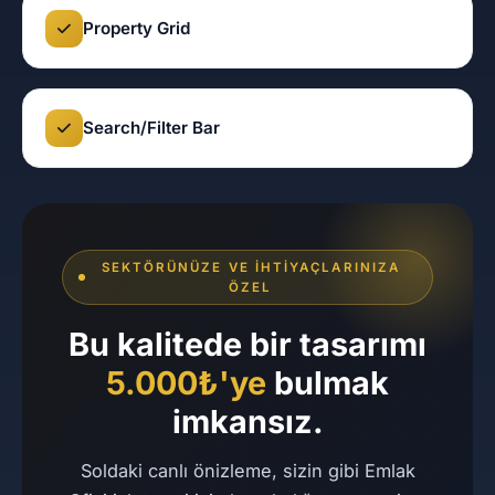
Property Grid
Search/Filter Bar
SEKTÖRÜNÜZE VE İHTIYAÇLARINIZA
ÖZEL
Bu kalitede bir tasarımı
5.000₺'ye
bulmak
imkansız.
Soldaki canlı önizleme, sizin gibi Emlak