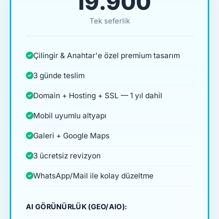
₺19.900
Tek seferlik
Çilingir & Anahtar'e özel premium tasarım
3 günde teslim
Domain + Hosting + SSL — 1 yıl dahil
Mobil uyumlu altyapı
Galeri + Google Maps
3 ücretsiz revizyon
WhatsApp/Mail ile kolay düzeltme
AI GÖRÜNÜRLÜK (GEO/AIO):