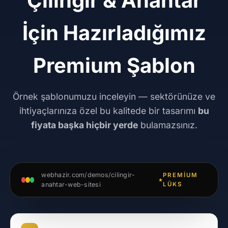
Çilingir & Anahtar
İçin Hazırladığımız
Premium Şablon
Örnek şablonumuzu inceleyin — sektörünüze ve
ihtiyaçlarınıza özel bu kalitede bir tasarımı
bu
fiyata başka hiçbir yerde
bulamazsınız.
webhazir.com/demos/cilingir-
PREMIUM
anahtar-web-sitesi
LÜKS