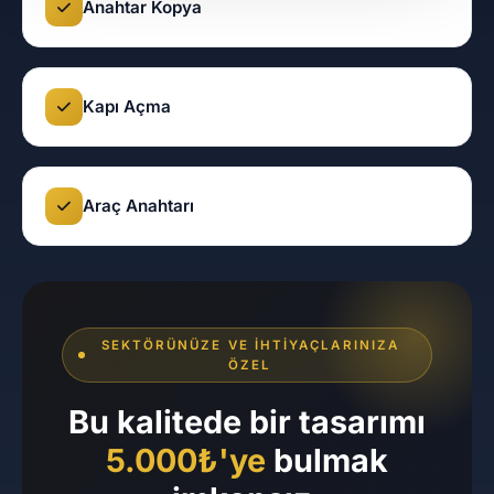
Anahtar Kopya
Kapı Açma
Araç Anahtarı
SEKTÖRÜNÜZE VE İHTIYAÇLARINIZA
ÖZEL
Bu kalitede bir tasarımı
5.000₺'ye
bulmak