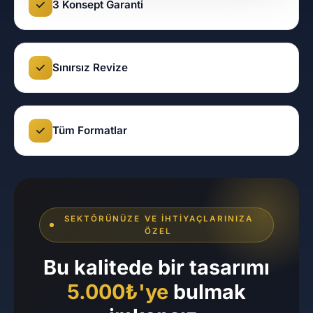
3 Konsept Garanti
Sınırsız Revize
Tüm Formatlar
SEKTÖRÜNÜZE VE İHTIYAÇLARINIZA
ÖZEL
Bu kalitede bir tasarımı
5.000₺'ye
bulmak