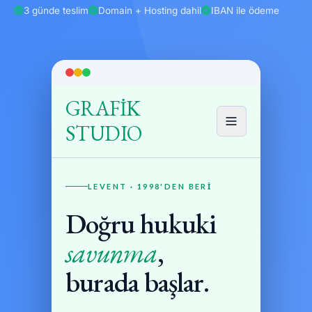
3 günde teslim
Domain + Hosting dahil
IBAN ile ödeme