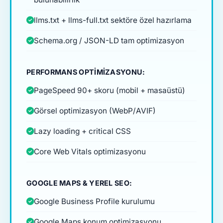
llms.txt + llms-full.txt sektöre özel hazırlama
Schema.org / JSON-LD tam optimizasyon
PERFORMANS OPTIMIZASYONU:
PageSpeed 90+ skoru (mobil + masaüstü)
Görsel optimizasyon (WebP/AVIF)
Lazy loading + critical CSS
Core Web Vitals optimizasyonu
GOOGLE MAPS & YEREL SEO:
Google Business Profile kurulumu
Google Maps konum optimizasyonu