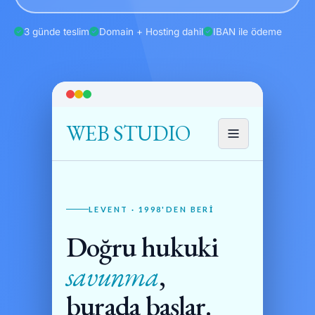
3 günde teslim
Domain + Hosting dahil
IBAN ile ödeme