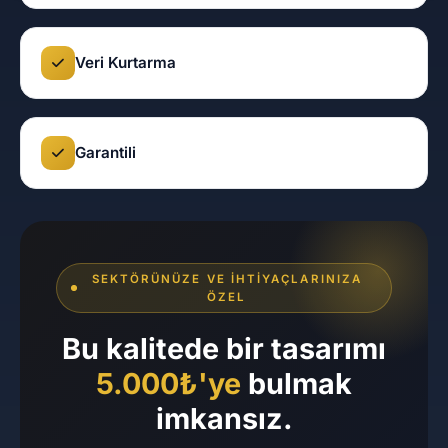
Veri Kurtarma
Garantili
SEKTÖRÜNÜZE VE İHTIYAÇLARINIZA
ÖZEL
Bu kalitede bir tasarımı
5.000₺'ye
bulmak
imkansız.