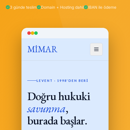
3 günde teslim
Domain + Hosting dahil
IBAN ile ödeme