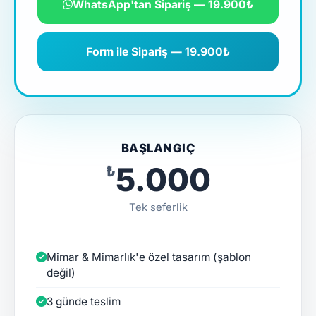
WhatsApp'tan Sipariş — 19.900₺
Form ile Sipariş — 19.900₺
BAŞLANGIÇ
₺5.000
Tek seferlik
Mimar & Mimarlık'e özel tasarım (şablon
değil)
3 günde teslim