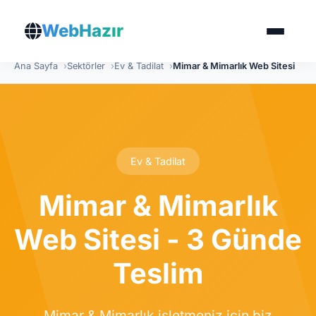
WebHazır
Ana Sayfa
Sektörler
Ev & Tadilat
Mimar & Mimarlık Web Sitesi
Ev & Tadilat
Mimar & Mimarlık
Web Sitesi - 3 Günde
Teslim
Mimar & Mimarlık işletmeniz için biz