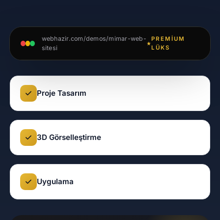
webhazir.com/demos/mimar-web-
PREMIUM
sitesi
LÜKS
Proje Tasarım
3D Görselleştirme
Uygulama