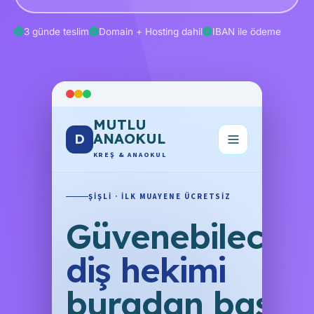
3 günde teslim
Domain + Hosting dahil
IBAN ile ödeme