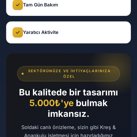
Tam Gün Bakım
Yaratıcı Aktivite
SEKTÖRÜNÜZE VE İHTIYAÇLARINIZA
ÖZEL
Bu kalitede bir tasarımı
5.000₺'ye
bulmak
imkansız.
Soldaki canlı önizleme, sizin gibi Kreş &
Anaokulu işletmesi için hazırladığımız