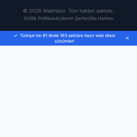
© 2026 WebHazır. Tüm hakları saklıdır.
Gizlilik Politikası
Kullanım Şartları
Site Haritası
✓
Türkiye'nin 81 ilinde 163 sektöre hazır web sitesi
×
çözümleri