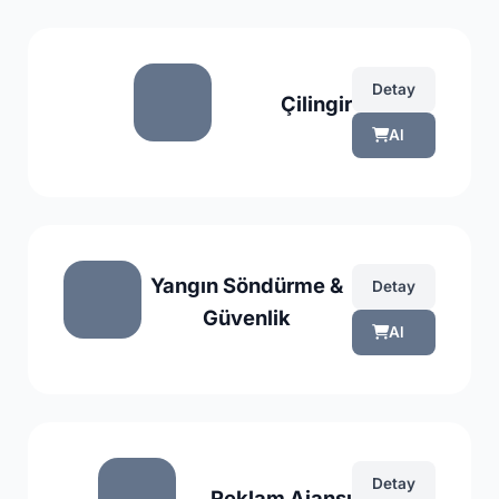
Detay
Çilingir
Al
Yangın Söndürme &
Detay
Güvenlik
Al
Detay
Reklam Ajansı