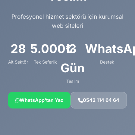
Profesyonel hizmet sektörü için kurumsal
web siteleri
28
5.000₺
3
WhatsA
Alt Sektör
Tek Seferlik
Destek
Gün
Teslim
WhatsApp'tan Yaz
0542 114 64 64