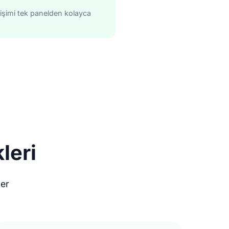
tişimi tek panelden kolayca
leri
ler