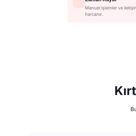
Manuel işlemler ve ileti
harcanır.
Kır
Bu