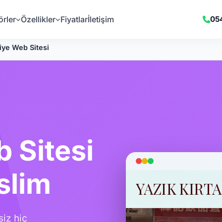
örler
Özellikler
Fiyatlar
İletişim
05
siye Web Sitesi
 Sitesi
slim
siz hiç