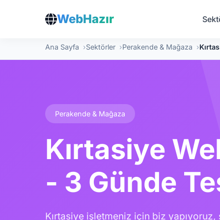
WebHazır
Sekt
Ana Sayfa
Sektörler
Perakende & Mağaza
Kırta
Perakende & Mağaza
Kırtasiye Web
- 3 Günde Te
Kırtasiye işletmeniz için biz yapıyoruz, 