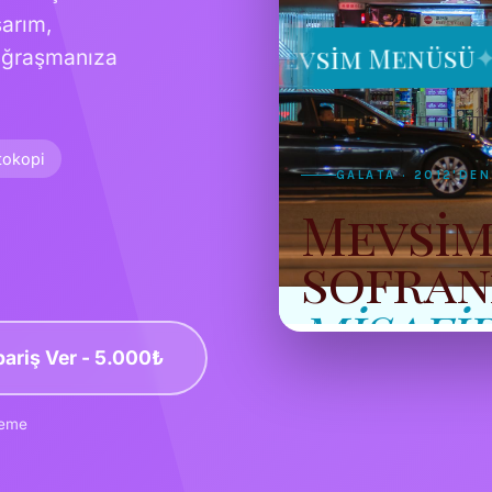
arım,
 uğraşmanıza
tokopi
pariş Ver - 5.000₺
deme