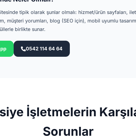
itesinde tipik olarak şunlar olmalı: hizmet/ürün sayfaları, i
 müşteri yorumları, blog (SEO için), mobil uyumlu tasarı
lerle birlikte sunar.
App
0542 114 64 64
siye İşletmelerin Karşıl
Sorunlar