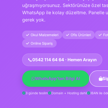
uğraşmıyorsunuz. Sektörünüze özel tas
WhatsApp ile kolay düzeltme. Panelle
gerek yok.
Okul Malzemeleri
Ofis Ürünleri
Fo
Online Sipariş
📞
0542 114 64 64 · Hemen Arayın
WhatsApp'tan Bilgi Al
Si
3 günde teslim
Domain + Hosting dahil
IBAN ile ö