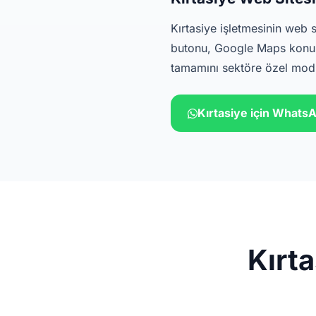
Kırtasiye işletmesinin web s
butonu, Google Maps konum,
tamamını sektöre özel modül
Kırtasiye için Whats
Kırta