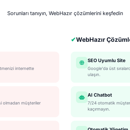
Sorunları tanıyın, WebHazır çözümlerini keşfedin
✔
WebHazır Çözümle
SEO Uyumlu Site
etmenizi internette
Google'da üst sıralar
ulaşın.
AI Chatbot
si olmadan müşteriler
7/24 otomatik müşteri 
kaçırmayın.
Otomatik Yönetim