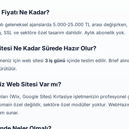
 Fiyatı Ne Kadar?
iyatı geleneksel ajanslarda 5.000-25.000 TL arası değişirke
, SSL ve sektöre özel tasarım dahildir. Aylık abonelik yok.
itesi Ne Kadar Sürede Hazır Olur?
tmeniz için web sitesi
3 iş günü
içinde teslim edilir. Brief alı
ürütülür.
siz Web Sitesi Var mı?
mları (Wix, Google Sites) Kırtasiye işletmenizin profesyonel 
 domain özel değildir, sektöre özel modüller yoktur. WebHazır
üm sunar.
inde Neler Olmalı?