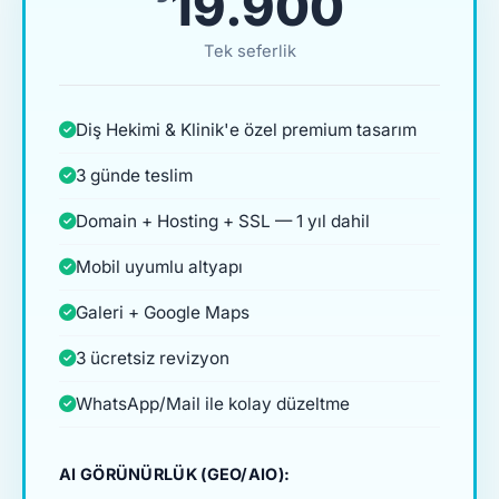
₺19.900
Tek seferlik
Diş Hekimi & Klinik'e özel premium tasarım
3 günde teslim
Domain + Hosting + SSL — 1 yıl dahil
Mobil uyumlu altyapı
Galeri + Google Maps
3 ücretsiz revizyon
WhatsApp/Mail ile kolay düzeltme
AI GÖRÜNÜRLÜK (GEO/AIO):