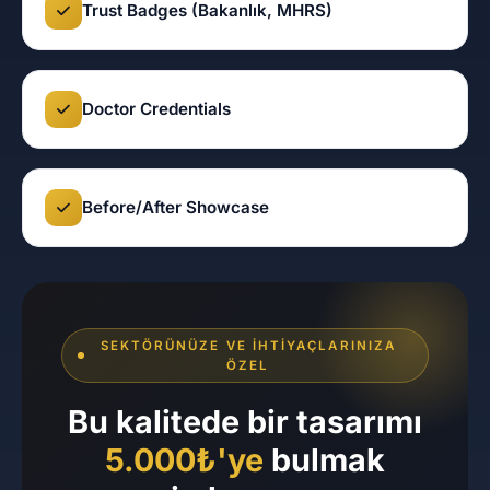
Trust Badges (Bakanlık, MHRS)
Doctor Credentials
Before/After Showcase
SEKTÖRÜNÜZE VE İHTIYAÇLARINIZA
ÖZEL
Bu kalitede bir tasarımı
5.000₺'ye
bulmak