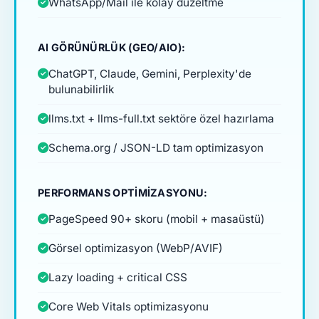
WhatsApp/Mail ile kolay düzeltme
AI GÖRÜNÜRLÜK (GEO/AIO):
ChatGPT, Claude, Gemini, Perplexity'de
bulunabilirlik
llms.txt + llms-full.txt sektöre özel hazırlama
Schema.org / JSON-LD tam optimizasyon
PERFORMANS OPTIMIZASYONU:
PageSpeed 90+ skoru (mobil + masaüstü)
Görsel optimizasyon (WebP/AVIF)
Lazy loading + critical CSS
Core Web Vitals optimizasyonu