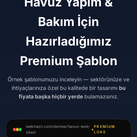
Havuz Yapım &
Bakım İçin
Hazırladığımız
Premium Şablon
Örnek şablonumuzu inceleyin — sektörünüze ve
ihtiyaçlarınıza özel bu kalitede bir tasarımı
bu
fiyata başka hiçbir yerde
bulamazsınız.
webhazir.com/demos/havuz-web-
PREMIUM
sitesi
LÜKS