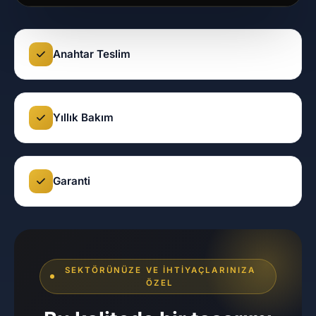
Anahtar Teslim
Yıllık Bakım
Garanti
SEKTÖRÜNÜZE VE İHTIYAÇLARINIZA
ÖZEL