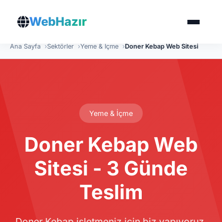
WebHazır
Ana Sayfa
Sektörler
Yeme & İçme
Doner Kebap Web Sitesi
Yeme & İçme
Doner Kebap Web
Sitesi - 3 Günde
Teslim
Doner Kebap işletmeniz için biz yapıyoruz,