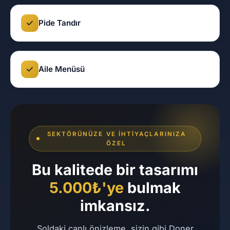
Pide Tandır
Aile Menüsü
SEKTÖRÜNÜZE VE İHTIYAÇLARINIZA
ÖZEL
Bu kalitede bir tasarımı
5.000₺'ye
bulmak
imkansız.
Soldaki canlı önizleme, sizin gibi Doner