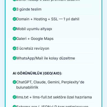
3 günde teslim
Domain + Hosting + SSL — 1 yıl dahil
Mobil uyumlu altyapı
Galeri + Google Maps
3 ücretsiz revizyon
WhatsApp/Mail ile kolay düzeltme
AI GÖRÜNÜRLÜK (GEO/AIO):
ChatGPT, Claude, Gemini, Perplexity'de
bulunabilirlik
llms.txt + llms-full.txt sektöre özel hazırlama
Schema.org / JSON-LD tam optimizasyon