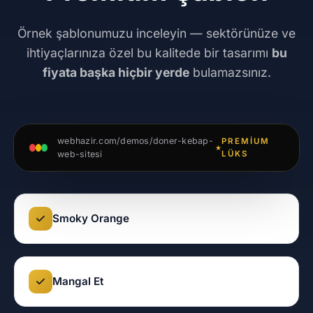
Örnek şablonumuzu inceleyin — sektörünüze ve
ihtiyaçlarınıza özel bu kalitede bir tasarımı
bu
fiyata başka hiçbir yerde
bulamazsınız.
webhazir.com/demos/doner-kebap-
PREMIUM
web-sitesi
LÜKS
Smoky Orange
Mangal Et