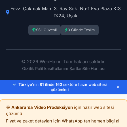
Fevzi Çakmak Mah. 3. Ray Sok. No:1 Eva Plaza K:3
D:24, Uşak
SSL Güvenli
3 Günde Teslim
© 2026 WebHazır. Tüm hakları saklıdır.
Gizlilik Politikası
Kullanım Şartları
Site Haritası
✓
Türkiye'nin 81 ilinde 163 sektöre hazır web sitesi
×
çözümleri
🎯
Ankara'da Video Produksiyon
için hazır web sitesi
çözümü
Fiyat ve paket detayları için WhatsApp'tan hemen bilgi al