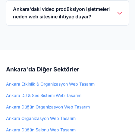
WebHazır'da video prodüksiyon şablonunu
seçin, Ankara işletme bilgilerinizi girin
Ankara'daki video prodüksiyon işletmeleri
neden web sitesine ihtiyaç duyar?
bilgilerinizi paylaşın, 3 iş günü içinde web
siteniz yayında olur. Hiçbir teknik bilgi
Ankara'da video prodüksiyon arayanların büyük
gerekmez — biz yapıyoruz.
çoğunluğu internetten araştırma yapar.
Profesyonel web sitesi, müşteri güvenini artırır
ve yeni müşteri kazandırır. WebHazır ile 3
günde profesyonel web siteniz hazır olur —
Ankara'da Diğer Sektörler
5.000₺ tek seferlik.
Ankara Etkinlik & Organizasyon Web Tasarım
Ankara DJ & Ses Sistemi Web Tasarım
Ankara Düğün Organizasyon Web Tasarım
Ankara Organizasyon Web Tasarım
Ankara Düğün Salonu Web Tasarım