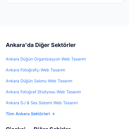
teknik bilgi gerekmez — biz yapıyoruz.
Ankara'da çiçekçi arayanların büyük çoğunluğu
internetten araştırma yapar. Profesyonel web
sitesi, müşteri güvenini artırır ve yeni müşteri
kazandırır. WebHazır ile 3 günde profesyonel
web siteniz hazır olur — 5.000₺ tek seferlik.
Ankara'da Diğer Sektörler
Ankara Düğün Organizasyon Web Tasarım
Ankara Fotoğrafçı Web Tasarım
Ankara Düğün Salonu Web Tasarım
Ankara Fotoğraf Stüdyosu Web Tasarım
Ankara DJ & Ses Sistemi Web Tasarım
Tüm Ankara Sektörleri →