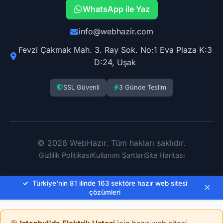
WhatsApp ile Yaz
info@webhazir.com
Fevzi Çakmak Mah. 3. Ray Sok. No:1 Eva Plaza K:3
D:24, Uşak
SSL Güvenli
3 Günde Teslim
© 2026 WebHazır. Tüm hakları saklıdır.
Gizlilik Politikası
Kullanım Şartları
Site Haritası
✓
Türkiye'nin 81 ilinde 163 sektöre hazır web sitesi
×
çözümleri