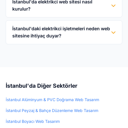
5.000₺ tek seferlik fiyatla yapılır. Domain,
İstanbul'da elektrikci web sitesi nasıl
kurulur?
hosting, SSL ve sektöre özel tasarım dahil. Aylık
abonelik yok, gizli ücret yok.
WebHazır'da elektrikci şablonunu seçin,
İstanbul işletme bilgilerinizi girin bilgilerinizi
İstanbul'daki elektrikci işletmeleri neden web
sitesine ihtiyaç duyar?
paylaşın, 3 iş günü içinde web siteniz yayında
olur. Hiçbir teknik bilgi gerekmez — biz
İstanbul'da elektrikci arayanların büyük
yapıyoruz.
çoğunluğu internetten araştırma yapar.
Profesyonel web sitesi, müşteri güvenini artırır
ve yeni müşteri kazandırır. WebHazır ile 3
günde profesyonel web siteniz hazır olur —
İstanbul'da Diğer Sektörler
5.000₺ tek seferlik.
İstanbul Alüminyum & PVC Doğrama Web Tasarım
İstanbul Peyzaj & Bahçe Düzenleme Web Tasarım
İstanbul Boyacı Web Tasarım