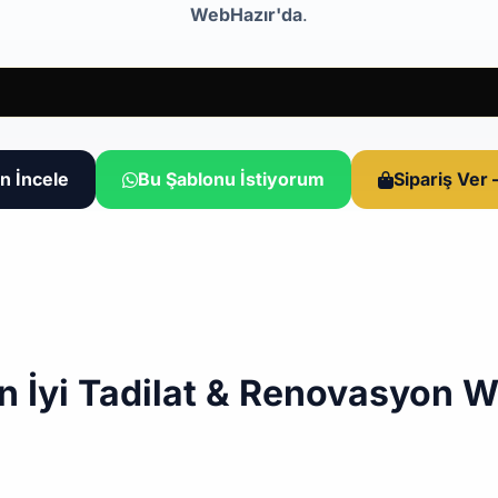
WebHazır'da
.
n İncele
Bu Şablonu İstiyorum
Sipariş Ver
n İyi Tadilat & Renovasyon W