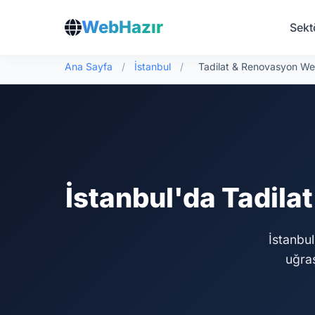
WebHazır
Sekt
Ana Sayfa
/
İstanbul
/
Tadilat & Renovasyon We
İstanbul'da Tadila
İstanbul
uğra