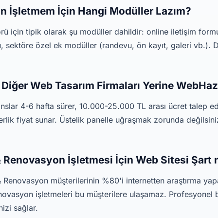
n İşletmem İçin Hangi Modüller Lazım?
ü için tipik olarak şu modüller dahildir: online iletişim fo
sektöre özel ek modüller (randevu, ön kayıt, galeri vb.). 
 Diğer Web Tasarım Firmaları Yerine WebHaz
anslar 4-6 hafta sürer, 10.000-25.000 TL arası ücret talep 
erlik fiyat sunar. Üstelik panelle uğraşmak zorunda değilsin
& Renovasyon İşletmesi İçin Web Sitesi Şart 
 & Renovasyon müşterilerinin %80'i internetten araştırma ya
novasyon işletmeleri bu müşterilere ulaşamaz. Profesyonel b
izi sağlar.