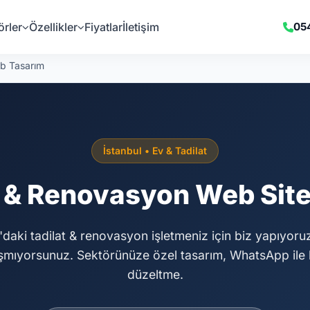
örler
Özellikler
Fiyatlar
İletişim
05
b Tasarım
İstanbul • Ev & Tadilat
t & Renovasyon Web Site
'daki tadilat & renovasyon işletmeniz için biz yapıyoruz
şmıyorsunuz. Sektörünüze özel tasarım, WhatsApp ile 
düzeltme.