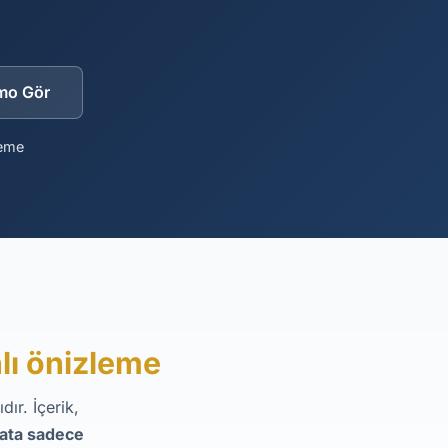
mo Gör
deme
lı önizleme
ır. İçerik,
yata sadece