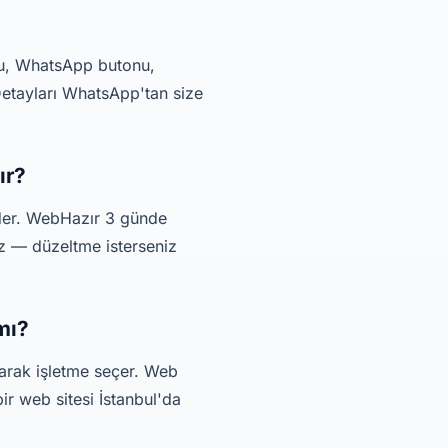
rmu, WhatsApp butonu,
Detayları WhatsApp'tan size
ır?
eder. WebHazır 3 günde
iz — düzeltme isterseniz
mı?
parak işletme seçer. Web
ir web sitesi İstanbul'da