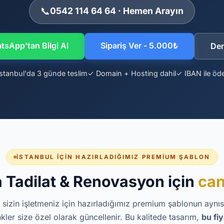
📞
0542 114 64 64 · Hemen Arayın
sApp'tan Bilgi Al
Sipariş Ver - 5.000₺
De
stanbul'da 3 günde teslim
✓ Domain + Hosting dahil
✓ IBAN ile ö
İSTANBUL İÇIN HAZIRLADIĞIMIZ PREMIUM ŞABLON
a Tadilat & Renovasyon için
can
 sizin işletmeniz için hazırladığımız premium şablonun aynısıd
kler size özel olarak güncellenir. Bu kalitede tasarım,
bu fi