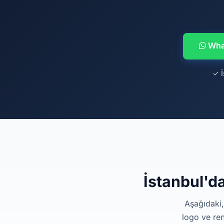
What
✓ İ
İstanbul'd
Aşağıdaki,
logo ve ren