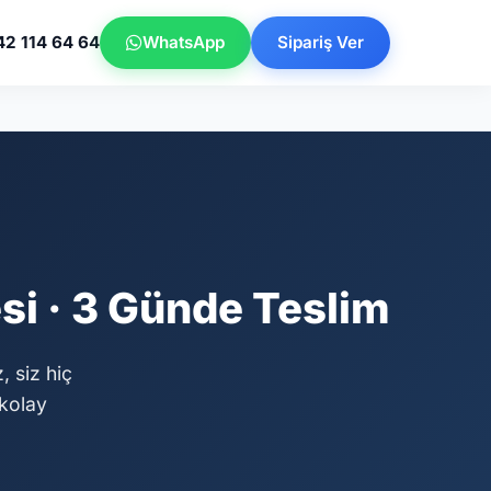
42 114 64 64
WhatsApp
Sipariş Ver
si · 3 Günde Teslim
, siz hiç
kolay