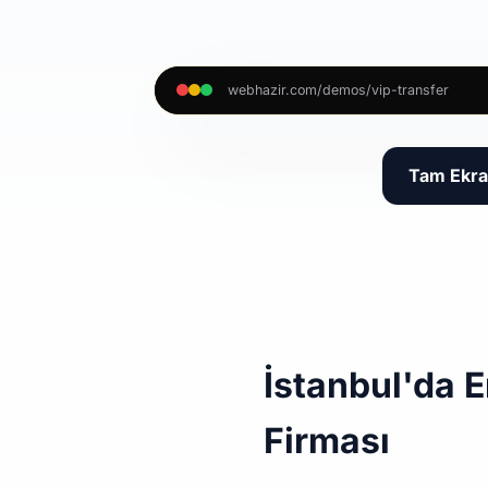
webhazir.com/demos/vip-transfer
Tam Ekra
İstanbul'da E
Firması