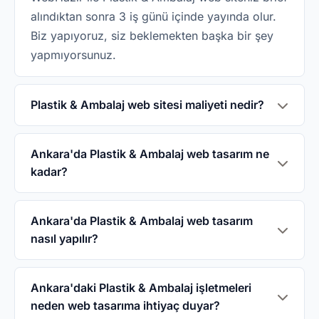
alındıktan sonra 3 iş günü içinde yayında olur.
Biz yapıyoruz, siz beklemekten başka bir şey
yapmıyorsunuz.
Plastik & Ambalaj web sitesi maliyeti nedir?
WebHazır'da Plastik & Ambalaj web sitesi
5.000₺ tek seferliktir. Domain, hosting, SSL ve
Ankara'da Plastik & Ambalaj web tasarım ne
kadar?
sektöre özel tasarım dahildir. İkinci yıldan
itibaren yıllık 1.500₺ bakım ücreti uygulanır.
WebHazır ile Ankara'da Plastik & Ambalaj web
sitesi 5.000₺ tek seferlik. Domain, hosting, SSL
Ankara'da Plastik & Ambalaj web tasarım
nasıl yapılır?
ve sektöre özel tasarım dahil. Aylık abonelik
yok, gizli ücret yok.
WhatsApp'tan veya telefonla 0542 114 64 64
numarasından ulaşın, işletme bilgilerinizi
Ankara'daki Plastik & Ambalaj işletmeleri
neden web tasarıma ihtiyaç duyar?
paylaşın. 3 iş günü içinde Ankara'daki Plastik &