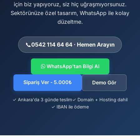
için biz yapıyoruz, siz hiç uğraşmıyorsunuz.
Sektörünüze özel tasarım, WhatsApp ile kolay
düzeltme.
📞
0542 114 64 64 · Hemen Arayın
WhatsApp'tan Bilgi Al
Sipariş Ver - 5.000₺
Demo Gör
✓ Ankara'da 3 günde teslim
✓ Domain + Hosting dahil
✓ IBAN ile ödeme