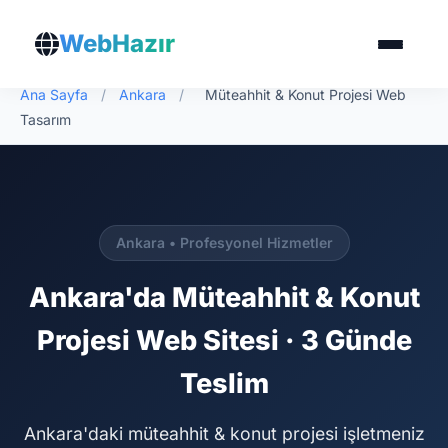
WebHazır
Ana Sayfa
/
Ankara
/
Müteahhit & Konut Projesi Web
Tasarım
Ankara • Profesyonel Hizmetler
Ankara'da Müteahhit & Konut
Projesi Web Sitesi · 3 Günde
Teslim
Ankara'daki müteahhit & konut projesi işletmeniz