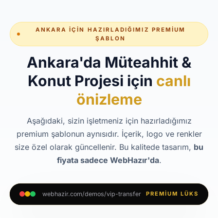
ANKARA İÇIN HAZIRLADIĞIMIZ PREMIUM
ŞABLON
Ankara'da Müteahhit &
Konut Projesi için
canlı
önizleme
Aşağıdaki, sizin işletmeniz için hazırladığımız
premium şablonun aynısıdır. İçerik, logo ve renkler
size özel olarak güncellenir. Bu kalitede tasarım,
bu
fiyata sadece WebHazır'da
.
webhazir.com/demos/vip-transfer
PREMIUM LÜKS