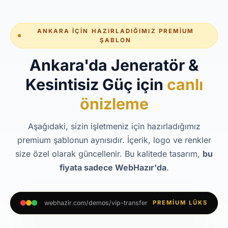
ANKARA İÇIN HAZIRLADIĞIMIZ PREMIUM
ŞABLON
Ankara'da Jeneratör &
Kesintisiz Güç için
canlı
önizleme
Aşağıdaki, sizin işletmeniz için hazırladığımız
premium şablonun aynısıdır. İçerik, logo ve renkler
size özel olarak güncellenir. Bu kalitede tasarım,
bu
fiyata sadece WebHazır'da
.
webhazir.com/demos/vip-transfer
PREMIUM LÜKS