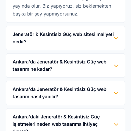
yayında olur. Biz yapıyoruz, siz beklemekten
başka bir şey yapmıyorsunuz.
Jeneratör & Kesintisiz Güç web sitesi maliyeti
nedir?
WebHazır'da Jeneratör & Kesintisiz Güç web
sitesi 5.000₺ tek seferliktir. Domain, hosting,
Ankara'da Jeneratör & Kesintisiz Güç web
tasarım ne kadar?
SSL ve sektöre özel tasarım dahildir. İkinci
yıldan itibaren yıllık 1.500₺ bakım ücreti
WebHazır ile Ankara'da Jeneratör & Kesintisiz
uygulanır.
Güç web sitesi 5.000₺ tek seferlik. Domain,
Ankara'da Jeneratör & Kesintisiz Güç web
tasarım nasıl yapılır?
hosting, SSL ve sektöre özel tasarım dahil. Aylık
abonelik yok, gizli ücret yok.
WhatsApp'tan veya telefonla 0542 114 64 64
numarasından ulaşın, işletme bilgilerinizi
Ankara'daki Jeneratör & Kesintisiz Güç
işletmeleri neden web tasarıma ihtiyaç
paylaşın. 3 iş günü içinde Ankara'daki