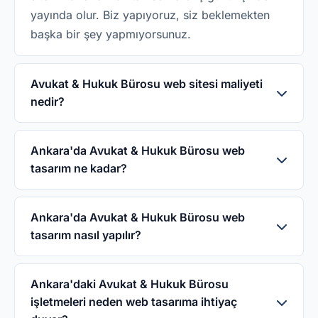
yayında olur. Biz yapıyoruz, siz beklemekten
başka bir şey yapmıyorsunuz.
Avukat & Hukuk Bürosu web sitesi maliyeti
nedir?
WebHazır'da Avukat & Hukuk Bürosu web sitesi
5.000₺ tek seferliktir. Domain, hosting, SSL ve
Ankara'da Avukat & Hukuk Bürosu web
tasarım ne kadar?
sektöre özel tasarım dahildir. İkinci yıldan
itibaren yıllık 1.500₺ bakım ücreti uygulanır.
WebHazır ile Ankara'da Avukat & Hukuk Bürosu
web sitesi 5.000₺ tek seferlik. Domain, hosting,
Ankara'da Avukat & Hukuk Bürosu web
tasarım nasıl yapılır?
SSL ve sektöre özel tasarım dahil. Aylık
abonelik yok, gizli ücret yok.
WhatsApp'tan veya telefonla 0542 114 64 64
numarasından ulaşın, işletme bilgilerinizi
Ankara'daki Avukat & Hukuk Bürosu
işletmeleri neden web tasarıma ihtiyaç
paylaşın. 3 iş günü içinde Ankara'daki Avukat &