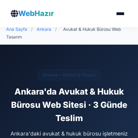
WebHazır
Ana Sayfa
/
Ankara
/
Avukat & Hukuk Bürosu Web
Tasarım
Ankara • Hukuk & Finans
Ankara'da Avukat & Hukuk
Bürosu Web Sitesi · 3 Günde
Teslim
Ankara'daki avukat & hukuk bürosu işletmeniz