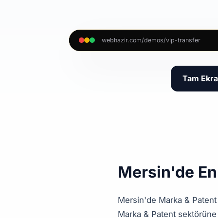
webhazir.com/demos/vip-transfer
Tam Ekra
Mersin'de En
Mersin'de Marka & Patent 
Marka & Patent sektörüne ö