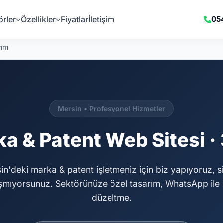
örler
Özellikler
Fiyatlar
İletişim
05
rım
Mersin • Profesyonel Hizmetler
a & Patent Web Sitesi ·
in'deki marka & patent işletmeniz için biz yapıyoruz, si
şmıyorsunuz. Sektörünüze özel tasarım, WhatsApp ile 
düzeltme.