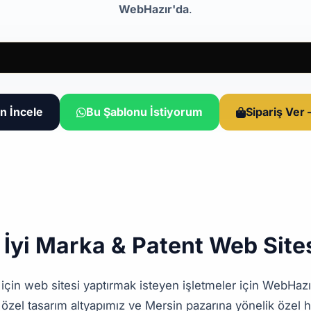
WebHazır'da
.
n İncele
Bu Şablonu İstiyorum
Sipariş Ver
 İyi Marka & Patent Web Sites
için web sitesi yaptırmak isteyen işletmeler için WebHaz
zel tasarım altyapımız ve Mersin pazarına yönelik özel h