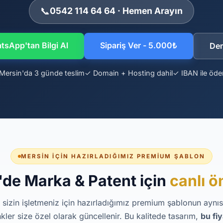
📞
0542 114 64 64 · Hemen Arayın
sApp'tan Bilgi Al
Sipariş Ver - 5.000₺
De
Mersin'da 3 günde teslim
✓ Domain + Hosting dahil
✓ IBAN ile öd
MERSIN İÇIN HAZIRLADIĞIMIZ PREMIUM ŞABLON
'de Marka & Patent için
canlı ö
 sizin işletmeniz için hazırladığımız premium şablonun aynısıd
kler size özel olarak güncellenir. Bu kalitede tasarım,
bu fi