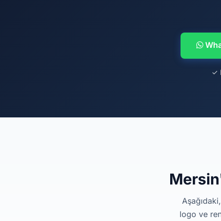
What
✓ 
Mersin
Aşağıdaki,
logo ve ren