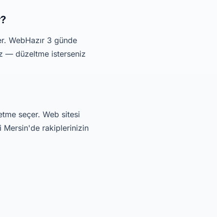
r?
der. WebHazır 3 günde
iz — düzeltme isterseniz
etme seçer. Web sitesi
 Mersin'de rakiplerinizin