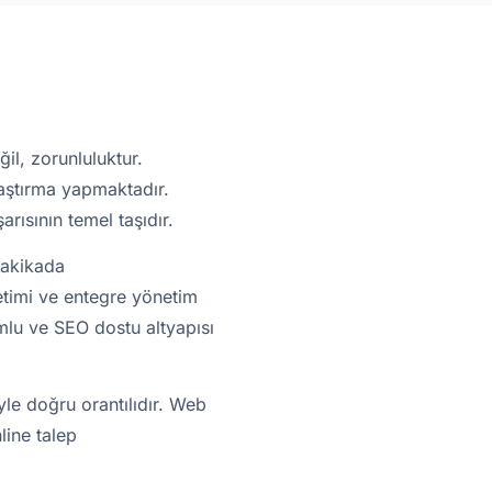
il, zorunluluktur.
raştırma yapmaktadır.
rısının temel taşıdır.
dakikada
retimi ve entegre yönetim
umlu ve SEO dostu altyapısı
yle doğru orantılıdır. Web
nline talep