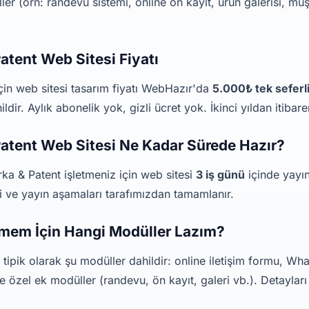
er (örn: randevu sistemi, online ön kayıt, ürün galerisi, müş
atent Web Sitesi Fiyatı
çin web sitesi tasarım fiyatı WebHazır'da
5.000₺ tek seferli
ldir. Aylık abonelik yok, gizli ücret yok. İkinci yıldan itibare
atent Web Sitesi Ne Kadar Sürede Hazır?
ka & Patent işletmeniz için web sitesi
3 iş günü
içinde yayın
mi ve yayın aşamaları tarafımızdan tamamlanır.
tmem İçin Hangi Modüller Lazım?
 tipik olarak şu modüller dahildir: online iletişim formu, 
 özel ek modüller (randevu, ön kayıt, galeri vb.). Detaylar