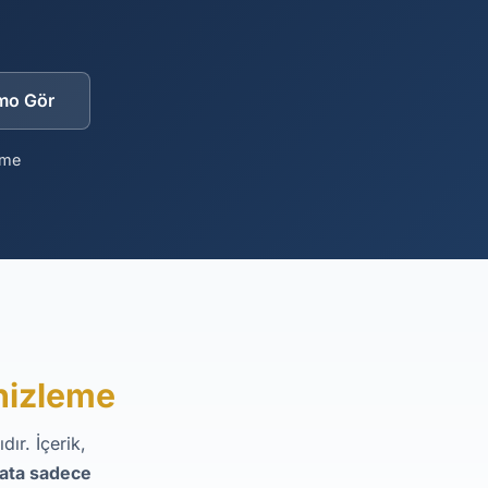
mo Gör
eme
nizleme
ır. İçerik,
yata sadece