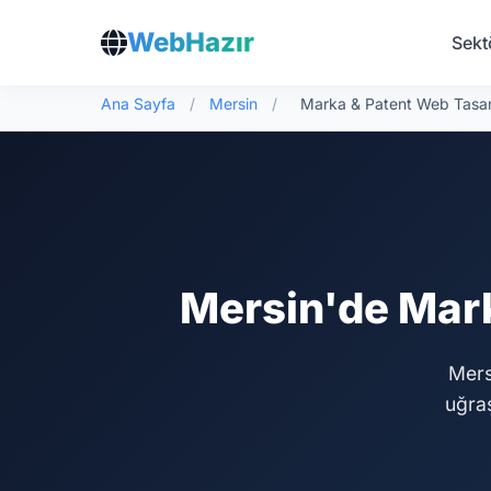
WebHazır
Sekt
Ana Sayfa
/
Mersin
/
Marka & Patent Web Tasa
Mersin'de Mark
Mers
uğra