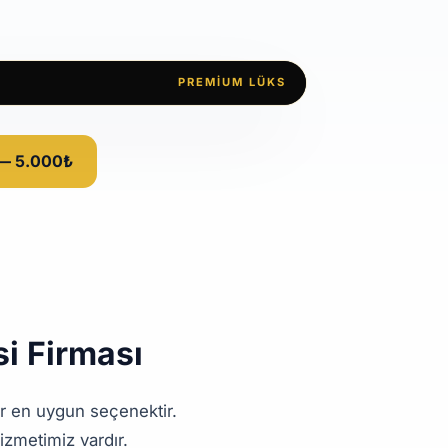
PREMIUM LÜKS
 — 5.000₺
i Firması
ır en uygun seçenektir.
izmetimiz vardır.