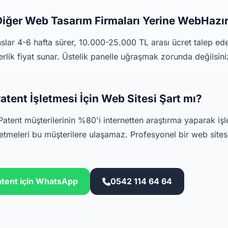
iğer Web Tasarım Firmaları Yerine WebHazı
nslar 4-6 hafta sürer, 10.000-25.000 TL arası ücret talep e
erlik fiyat sunar. Üstelik panelle uğraşmak zorunda değilsin
tent İşletmesi İçin Web Sitesi Şart mı?
atent müşterilerinin %80'i internetten araştırma yaparak işl
tmeleri bu müşterilere ulaşamaz. Profesyonel bir web sitesi
atent için WhatsApp
0542 114 64 64