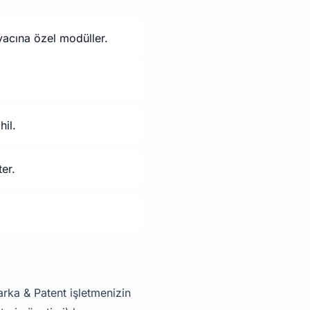
yacına özel modüller.
hil.
er.
rka & Patent işletmenizin