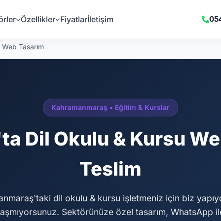
örler
Özellikler
Fiyatlar
İletişim
05
u Web Tasarım
Kahramanmaraş • Eğitim & Kurslar
 Dil Okulu & Kursu Web
Teslim
maraş'taki dil okulu & kursu işletmeniz için biz yapıy
raşmıyorsunuz. Sektörünüze özel tasarım, WhatsApp il