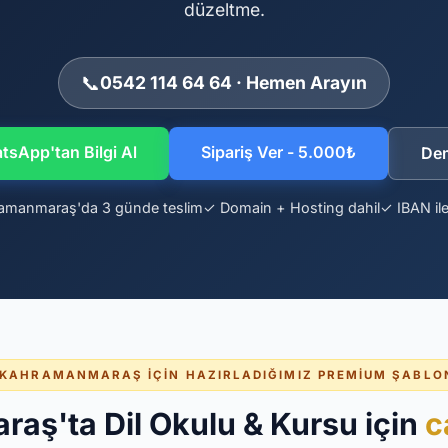
düzeltme.
📞
0542 114 64 64 · Hemen Arayın
sApp'tan Bilgi Al
Sipariş Ver - 5.000₺
De
amanmaraş'da 3 günde teslim
✓ Domain + Hosting dahil
✓ IBAN il
KAHRAMANMARAŞ İÇIN HAZIRLADIĞIMIZ PREMIUM ŞABLO
ş'ta Dil Okulu & Kursu için
c