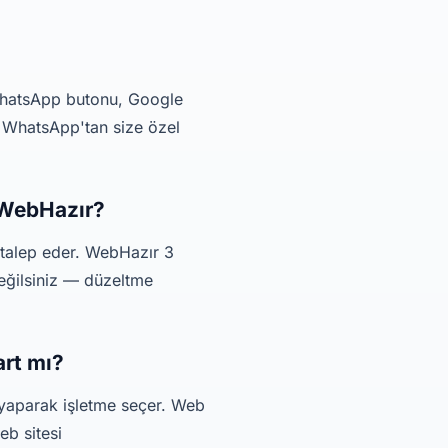
, WhatsApp butonu, Google
ı WhatsApp'tan size özel
 WebHazır?
 talep eder. WebHazır 3
değilsiniz — düzeltme
art mı?
 yaparak işletme seçer. Web
eb sitesi