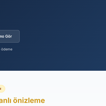
mo Gör
e ödeme
N
anlı önizleme