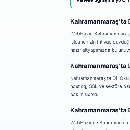
Panelle uğraşma yok:
Tü
Kahramanmaraş'ta D
WebHazır, Kahramanmaraş'ta
işletmenizin ihtiyaç duyduğ
hazır altyapımızda bulunuy
Kahramanmaraş'ta Di
Kahramanmaraş'ta Dil Okulu
hosting, SSL ve sektöre özel
bakım ücreti.
Kahramanmaraş'ta Di
WebHazır ile Kahramanmaraş