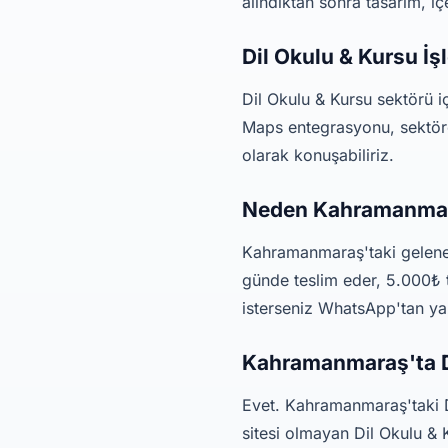
alındıktan sonra tasarım, i
Dil Okulu & Kursu İ
Dil Okulu & Kursu sektörü i
Maps entegrasyonu, sektöre
olarak konuşabiliriz.
Neden Kahramanmara
Kahramanmaraş'taki gelenek
günde teslim eder, 5.000₺ t
isterseniz WhatsApp'tan yaz
Kahramanmaraş'ta Di
Evet. Kahramanmaraş'taki D
sitesi olmayan Dil Okulu & 