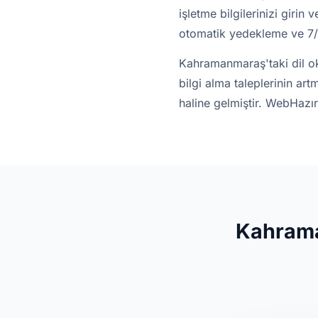
işletme bilgilerinizi giri
otomatik yedekleme ve 7/2
Kahramanmaraş'taki dil ok
bilgi alma taleplerinin ar
haline gelmiştir. WebHaz
Kahrama