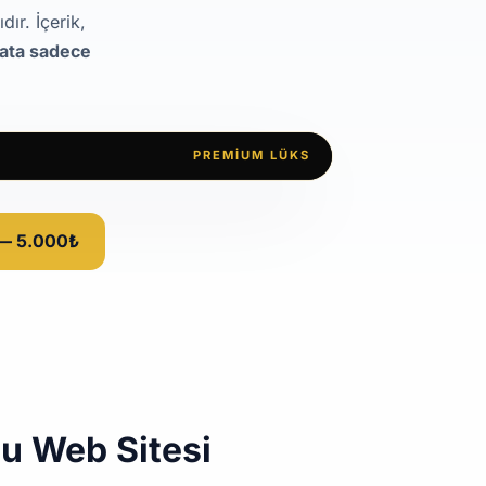
ır. İçerik,
yata sadece
PREMIUM LÜKS
 — 5.000₺
u Web Sitesi