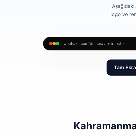
Aşağıdaki,
logo ve ren
webhazir.com/demos/vip-transfer
Tam Ekra
Kahramanmara