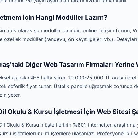
çerik üretimi ve yayın aşamaları tarafımızdan tamamlanır.
şletmem İçin Hangi Modüller Lazım?
çin tipik olarak şu modüller dahildir: online iletişim formu
 özel ek modüller (randevu, ön kayıt, galeri vb.). Detaylar
ş'taki Diğer Web Tasarım Firmaları Yerine
sel ajanslar 4-6 hafta sürer, 10.000-25.000 TL arası ücret
ek seferlik fiyat sunar. Üstelik panelle uğraşmak zorunda 
ın yeter.
l Okulu & Kursu İşletmesi İçin Web Sitesi Ş
il Okulu & Kursu müşterilerinin %80'i internetten araştırma
Kursu işletmeleri bu müşterilere ulaşamaz. Profesyonel bir w