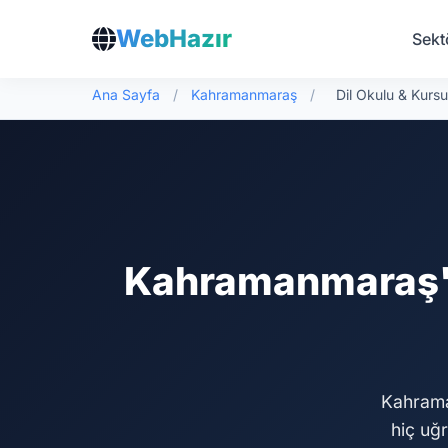
WebHazır
Sekt
Ana Sayfa
/
Kahramanmaraş
/
Dil Okulu & Kurs
Kahramanmaraş'ta
Kahraman
hiç uğ