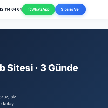
42 114 64 64
WhatsApp
Sipariş Ver
 Sitesi · 3 Günde
oruz, siz
e kolay