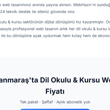
n ve web tasarımınız anında yayına alınsın. WebHazır'ın sunduğ
4 teknik destek ile siteniz güvende olur.
ulu & kursu sektörünün dijital dönüşümü hız kazanmıştır. On
tmasıyla profesyonel web tasarım artık her dil okulu & kursu 
ır ile bu dönüşüme ayak uydurmak hem kolay hem de ekonom
nmaraş'ta Dil Okulu & Kursu We
Fiyatı
Tek paket · Şeffaf · Aylık abonelik yok