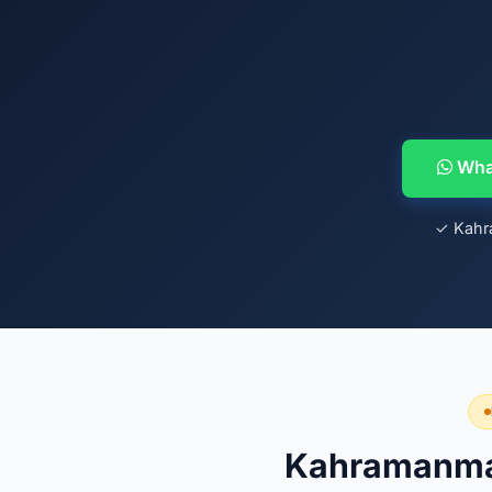
What
✓ Kahr
Kahramanmara