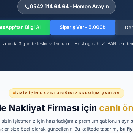
📞
0542 114 64 64 · Hemen Arayın
sApp'tan Bilgi Al
Sipariş Ver - 5.000₺
De
 İzmir'da 3 günde teslim
✓ Domain + Hosting dahil
✓ IBAN ile öde
İZMIR İÇIN HAZIRLADIĞIMIZ PREMIUM ŞABLON
de Nakliyat Firması için
canlı ö
 sizin işletmeniz için hazırladığımız premium şablonun aynısıd
kler size özel olarak güncellenir. Bu kalitede tasarım,
bu fi