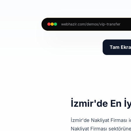
webhazir.com/demos/vip-transfer
Tam Ekra
İzmir'de En İ
İzmir'de Nakliyat Firması 
Nakliyat Firması sektörüne