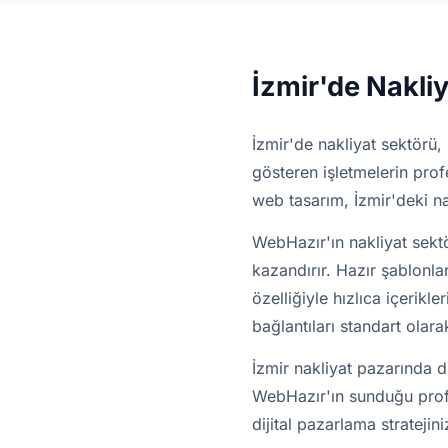
İzmir'de Nakli
İzmir'de nakliyat sektörü, 
gösteren işletmelerin profe
web tasarım, İzmir'deki nak
WebHazır'ın nakliyat sekt
kazandırır. Hazır şablonla
özelliğiyle hızlıca içerik
bağlantıları standart olara
İzmir nakliyat pazarında d
WebHazır'ın sunduğu profes
dijital pazarlama stratejini