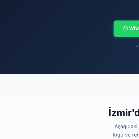
What
✓
İzmir'
Aşağıdaki,
logo ve ren