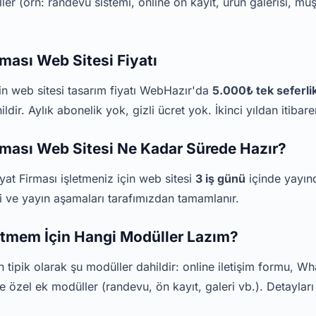
er (örn: randevu sistemi, online ön kayıt, ürün galerisi, müş
rması Web Sitesi Fiyatı
çin web sitesi tasarım fiyatı WebHazır'da
5.000₺ tek seferlik
ldir. Aylık abonelik yok, gizli ücret yok. İkinci yıldan itibare
irması Web Sitesi Ne Kadar Sürede Hazır?
yat Firması işletmeniz için web sitesi
3 iş günü
içinde yayınd
mi ve yayın aşamaları tarafımızdan tamamlanır.
letmem İçin Hangi Modüller Lazım?
in tipik olarak şu modüller dahildir: online iletişim formu,
 özel ek modüller (randevu, ön kayıt, galeri vb.). Detaylar