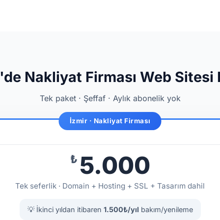
'de Nakliyat Firması Web Sitesi 
Tek paket · Şeffaf · Aylık abonelik yok
İzmir · Nakliyat Firması
5.000
₺
Tek seferlik · Domain + Hosting + SSL + Tasarım dahil
💡 İkinci yıldan itibaren
1.500₺/yıl
bakım/yenileme