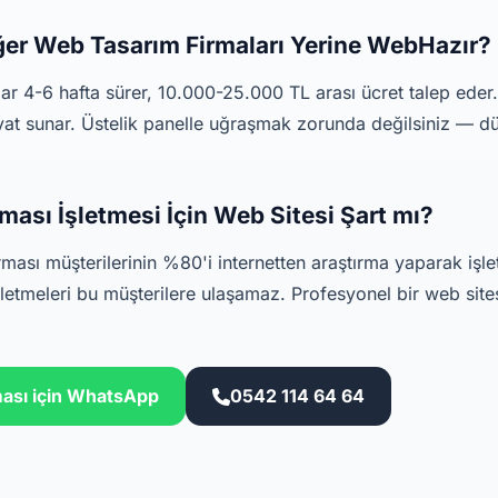
ğer Web Tasarım Firmaları Yerine WebHazır?
lar 4-6 hafta sürer, 10.000-25.000 TL arası ücret talep ede
iyat sunar. Üstelik panelle uğraşmak zorunda değilsiniz — d
rması İşletmesi İçin Web Sitesi Şart mı?
irması müşterilerinin %80'i internetten araştırma yaparak işl
letmeleri bu müşterilere ulaşamaz. Profesyonel bir web sitesi
ması için WhatsApp
0542 114 64 64