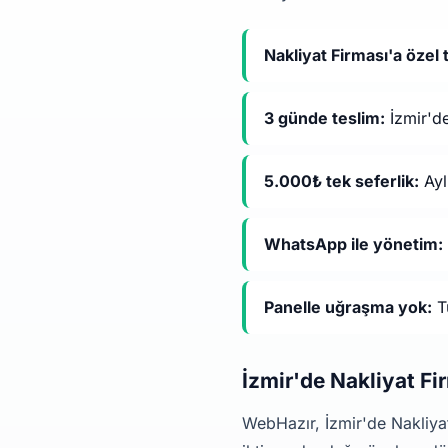
Nakliyat Firması'a özel 
3 günde teslim:
İzmir'de
5.000₺ tek seferlik:
Ayl
WhatsApp ile yönetim:
Panelle uğraşma yok:
Tü
İzmir'de Nakliyat F
WebHazır, İzmir'de Nakliyat