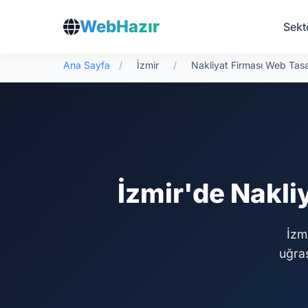
WebHazır
Sekt
Ana Sayfa
/
İzmir
/
Nakliyat Firması Web Tas
İzmir'de Nakli
İzmi
uğra