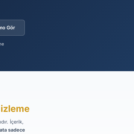
mo Gör
me
nizleme
ır. İçerik,
yata sadece