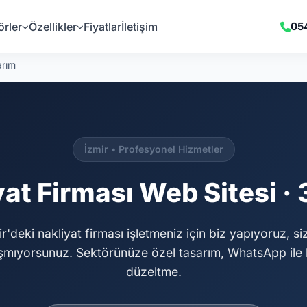
örler
Özellikler
Fiyatlar
İletişim
05
arım
İzmir • Profesyonel Hizmetler
yat Firması Web Sitesi ·
r'deki nakliyat firması işletmeniz için biz yapıyoruz, si
şmıyorsunuz. Sektörünüze özel tasarım, WhatsApp ile 
düzeltme.