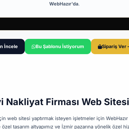
WebHazır'da
.
n İncele
Bu Şablonu İstiyorum
Sipariş Ver
yi Nakliyat Firması Web Sites
için web sitesi yaptırmak isteyen işletmeler için WebHazı
 özel tasarım altyapımız ve İzmir pazarına yönelik özel hi