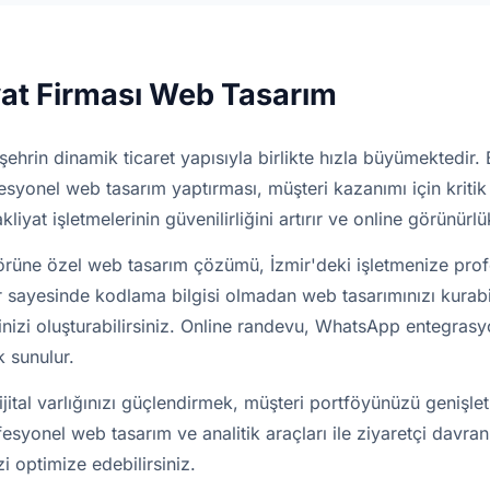
yat Firması Web Tasarım
şehrin dinamik ticaret yapısıyla birlikte hızla büyümektedir. 
syonel web tasarım yaptırması, müşteri kazanımı için kritik b
liyat işletmelerinin güvenilirliğini artırır ve online görünürlü
örüne özel web tasarım çözümü, İzmir'deki işletmenize profe
r sayesinde kodlama bilgisi olmadan web tasarımınızı kurabili
lerinizi oluşturabilirsiniz. Online randevu, WhatsApp entegr
k sunulur.
ijital varlığınızı güçlendirmek, müşteri portföyünüzü genişlet
yonel web tasarım ve analitik araçları ile ziyaretçi davranış
zi optimize edebilirsiniz.