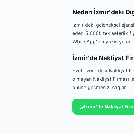
Neden İzmir'deki Di
İzmir'deki geleneksel ajans
eder, 5.000₺ tek seferlik f
WhatsApp'tan yazın yeter.
İzmir'de Nakliyat Fi
Evet. İzmir'deki Nakliyat F
olmayan Nakliyat Firması iş
önüne geçmenizi sağlar.
İzmir'de Nakliyat Fir