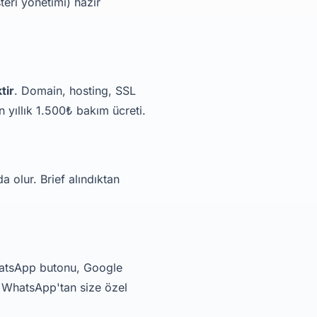
teri yönetimi) hazır
tir
. Domain, hosting, SSL
n yıllık 1.500₺ bakım ücreti.
a olur. Brief alındıktan
 WhatsApp butonu, Google
ı WhatsApp'tan size özel