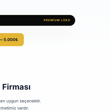
PREMIUM LÜKS
 — 5.000₺
i Firması
r en uygun seçenektir.
zmetimiz vardır.