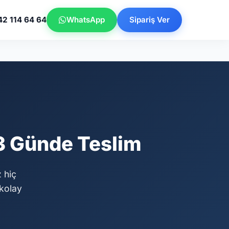
42 114 64 64
WhatsApp
Sipariş Ver
 3 Günde Teslim
z hiç
kolay