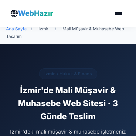
WebHazır
Ana Sayfa
/
İzmir
/
Mali Müşavir & Muhasebe Web
Tasarım
İzmir • Hukuk & Finans
İzmir'de Mali Müşavir &
Muhasebe Web Sitesi · 3
Günde Teslim
İzmir'deki mali müşavir & muhasebe işletmeniz