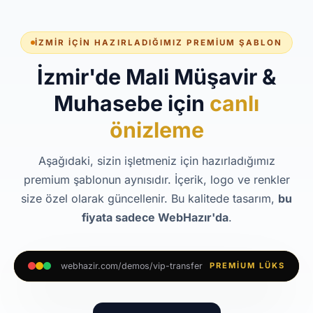
İZMIR İÇIN HAZIRLADIĞIMIZ PREMIUM ŞABLON
İzmir'de Mali Müşavir &
Muhasebe için
canlı
önizleme
Aşağıdaki, sizin işletmeniz için hazırladığımız
premium şablonun aynısıdır. İçerik, logo ve renkler
size özel olarak güncellenir. Bu kalitede tasarım,
bu
fiyata sadece WebHazır'da
.
webhazir.com/demos/vip-transfer
PREMIUM LÜKS