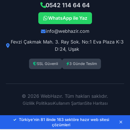
0542 114 64 64
WhatsApp ile Yaz
info@webhazir.com
Fevzi Çakmak Mah. 3. Ray Sok. No:1 Eva Plaza K:3
D:24, Uşak
SSL Güvenli
3 Günde Teslim
© 2026 WebHazır. Tüm hakları saklıdır.
Gizlilik Politikası
Kullanım Şartları
Site Haritası
✓
Türkiye'nin 81 ilinde 163 sektöre hazır web sitesi
×
çözümleri