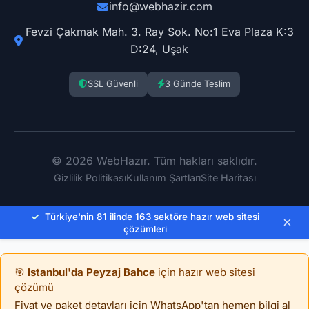
info@webhazir.com
Fevzi Çakmak Mah. 3. Ray Sok. No:1 Eva Plaza K:3
D:24, Uşak
SSL Güvenli
3 Günde Teslim
© 2026 WebHazır. Tüm hakları saklıdır.
Gizlilik Politikası
Kullanım Şartları
Site Haritası
✓
Türkiye'nin 81 ilinde 163 sektöre hazır web sitesi
×
çözümleri
🎯
Istanbul'da Peyzaj Bahce
için hazır web sitesi
çözümü
Fiyat ve paket detayları için WhatsApp'tan hemen bilgi al