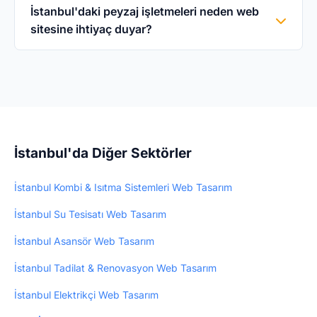
abonelik yok, gizli ücret yok.
işletme bilgilerinizi girin bilgilerinizi paylaşın, 3
İstanbul'daki peyzaj işletmeleri neden web
sitesine ihtiyaç duyar?
iş günü içinde web siteniz yayında olur. Hiçbir
teknik bilgi gerekmez — biz yapıyoruz.
İstanbul'da peyzaj arayanların büyük çoğunluğu
internetten araştırma yapar. Profesyonel web
sitesi, müşteri güvenini artırır ve yeni müşteri
kazandırır. WebHazır ile 3 günde profesyonel
web siteniz hazır olur — 5.000₺ tek seferlik.
İstanbul'da Diğer Sektörler
İstanbul Kombi & Isıtma Sistemleri Web Tasarım
İstanbul Su Tesisatı Web Tasarım
İstanbul Asansör Web Tasarım
İstanbul Tadilat & Renovasyon Web Tasarım
İstanbul Elektrikçi Web Tasarım