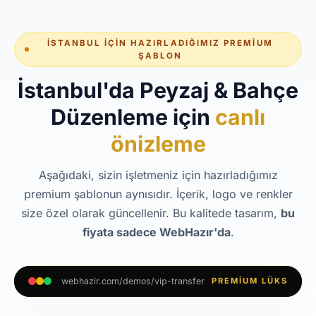
İSTANBUL İÇIN HAZIRLADIĞIMIZ PREMIUM
ŞABLON
İstanbul'da Peyzaj & Bahçe
Düzenleme için
canlı
önizleme
Aşağıdaki, sizin işletmeniz için hazırladığımız
premium şablonun aynısıdır. İçerik, logo ve renkler
size özel olarak güncellenir. Bu kalitede tasarım,
bu
fiyata sadece WebHazır'da
.
webhazir.com/demos/vip-transfer
PREMIUM LÜKS