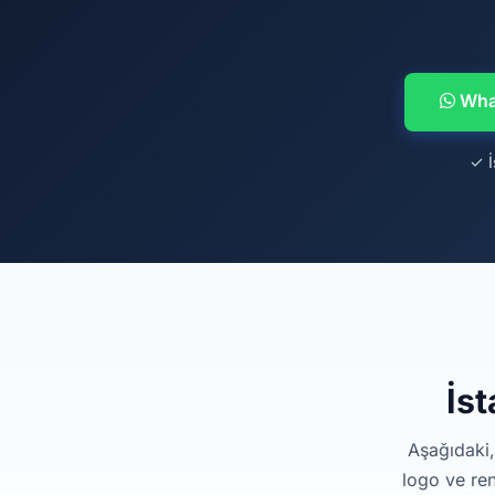
What
✓ İ
İst
Aşağıdaki,
logo ve ren