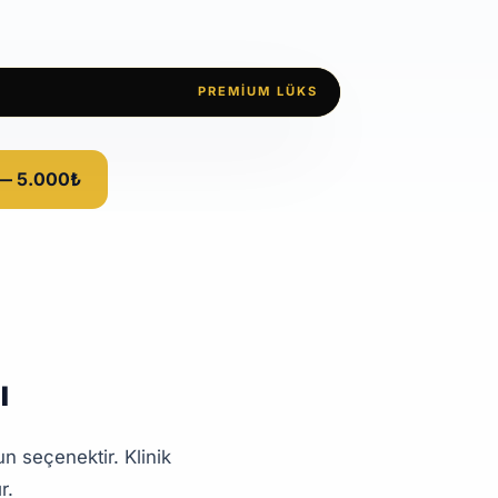
PREMIUM LÜKS
 — 5.000₺
ı
un seçenektir. Klinik
r.