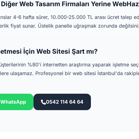
 Diğer Web Tasarım Firmaları Yerine WebHaz
anslar 4-6 hafta sürer, 10.000-25.000 TL arası ücret talep 
erlik fiyat sunar. Üstelik panelle uğraşmak zorunda değilsin
şletmesi İçin Web Sitesi Şart mı?
müşterilerinin %80'i internetten araştırma yaparak işletme se
rilere ulaşamaz. Profesyonel bir web sitesi İstanbul'da rakip
in WhatsApp
0542 114 64 64