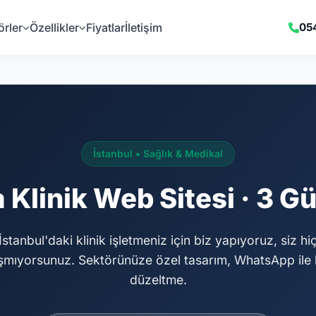
örler
Özellikler
Fiyatlar
İletişim
05
İstanbul • Sağlık & Medikal
 Klinik Web Sitesi · 3 
İstanbul'daki klinik işletmeniz için biz yapıyoruz, siz hi
şmıyorsunuz. Sektörünüze özel tasarım, WhatsApp ile 
düzeltme.