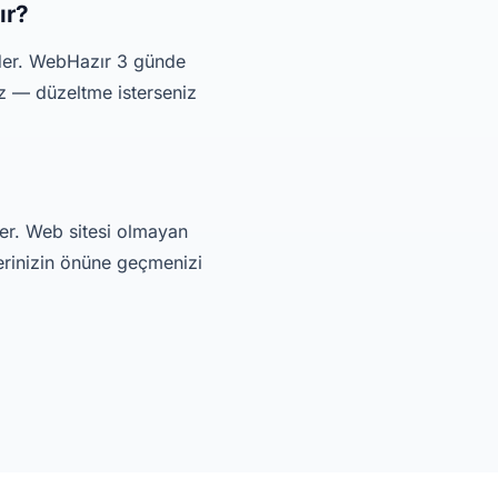
ır?
eder. WebHazır 3 günde
iz — düzeltme isterseniz
çer. Web sitesi olmayan
lerinizin önüne geçmenizi