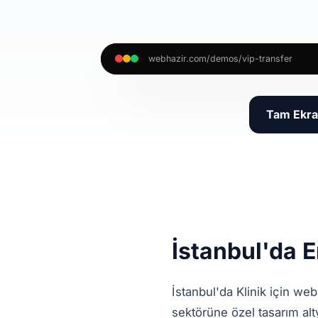
webhazir.com/demos/vip-transfer
Tam Ekra
İstanbul'da E
İstanbul'da Klinik için we
sektörüne özel tasarım alt