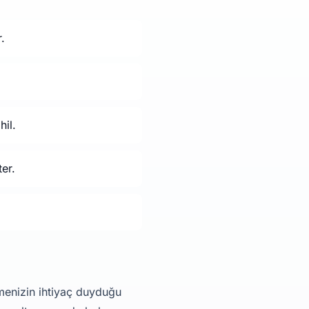
.
hil.
er.
tmenizin ihtiyaç duyduğu