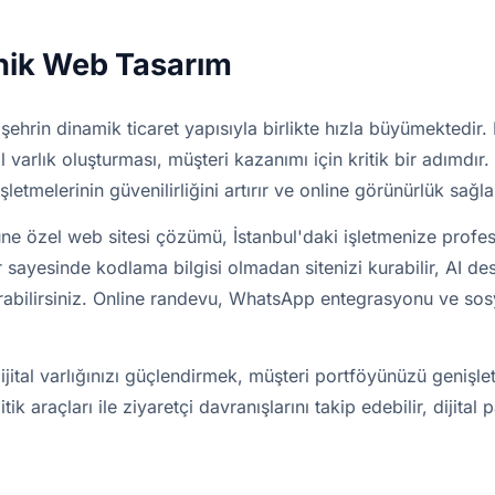
inik Web Tasarım
 şehrin dinamik ticaret yapısıyla birlikte hızla büyümektedir.
al varlık oluşturması, müşteri kazanımı için kritik bir adımdı
 işletmelerinin güvenilirliğini artırır ve online görünürlük sağla
ne özel web sitesi çözümü, İstanbul'daki işletmenize profes
 sayesinde kodlama bilgisi olmadan sitenizi kurabilir, AI dest
şturabilirsiniz. Online randevu, WhatsApp entegrasyonu ve so
ijital varlığınızı güçlendirmek, müşteri portföyünüzü genişle
k araçları ile ziyaretçi davranışlarını takip edebilir, dijital 