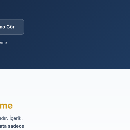
mo Gör
deme
eme
ır. İçerik,
yata sadece