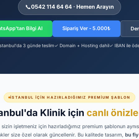
📞
0542 114 64 64 · Hemen Arayın
sApp'tan Bilgi Al
Sipariş Ver - 5.000₺
De
stanbul'da 3 günde teslim
✓ Domain + Hosting dahil
✓ IBAN ile ö
İSTANBUL İÇIN HAZIRLADIĞIMIZ PREMIUM ŞABLON
anbul'da Klinik için
canlı önizl
 sizin işletmeniz için hazırladığımız premium şablonun aynısıd
kler size özel olarak güncellenir. Bu kalitede tasarım,
bu fi