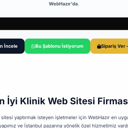
WebHazır'da
.
n İncele
Bu Şablonu İstiyorum
Sipariş Ver
n İyi Klinik Web Sitesi Firmas
b sitesi yaptırmak isteyen işletmeler için WebHazır en uyg
yapımız ve İstanbul pazarına yönelik özel hizmetimiz vardı