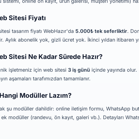
 sistemi, online ön kayıt, ürün galerisi, müşteri yönetimi) h
eb Sitesi Fiyatı
 sitesi tasarım fiyatı WebHazır'da
5.000₺ tek seferliktir
. Do
. Aylık abonelik yok, gizli ücret yok. İkinci yıldan itibaren y
Web Sitesi Ne Kadar Sürede Hazır?
nik işletmeniz için web sitesi
3 iş günü
içinde yayında olur. 
yayın aşamaları tarafımızdan tamamlanır.
n Hangi Modüller Lazım?
larak şu modüller dahildir: online iletişim formu, WhatsApp 
ek modüller (randevu, ön kayıt, galeri vb.). Detayları What