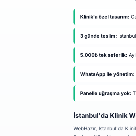
Klinik'a özel tasarım:
Ge
3 günde teslim:
İstanbul
5.000₺ tek seferlik:
Ayl
WhatsApp ile yönetim:
Panelle uğraşma yok:
Tü
İstanbul'da Klinik 
WebHazır, İstanbul'da Klinik