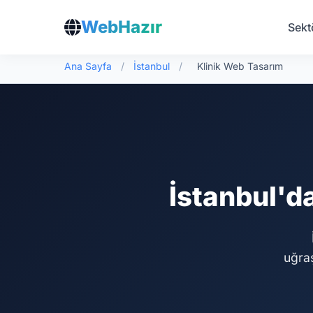
WebHazır
Sekt
Ana Sayfa
/
İstanbul
/
Klinik Web Tasarım
İstanbul'da
uğra