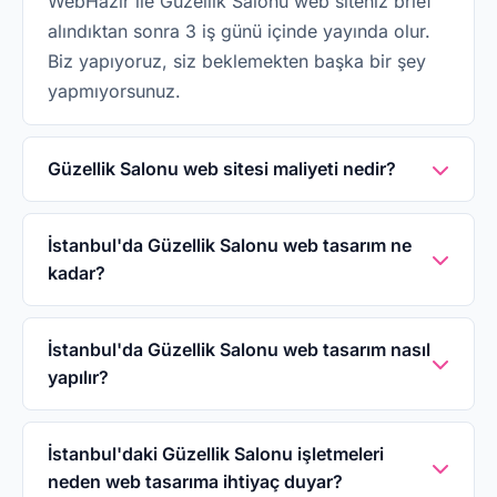
WebHazır ile Güzellik Salonu web siteniz brief
alındıktan sonra 3 iş günü içinde yayında olur.
Biz yapıyoruz, siz beklemekten başka bir şey
yapmıyorsunuz.
Güzellik Salonu web sitesi maliyeti nedir?
WebHazır'da Güzellik Salonu web sitesi 5.000₺
tek seferliktir. Domain, hosting, SSL ve sektöre
İstanbul'da Güzellik Salonu web tasarım ne
kadar?
özel tasarım dahildir. İkinci yıldan itibaren yıllık
1.500₺ bakım ücreti uygulanır.
WebHazır ile İstanbul'da Güzellik Salonu web
sitesi 5.000₺ tek seferlik. Domain, hosting, SSL
İstanbul'da Güzellik Salonu web tasarım nasıl
yapılır?
ve sektöre özel tasarım dahil. Aylık abonelik
yok, gizli ücret yok.
WhatsApp'tan veya telefonla 0542 114 64 64
numarasından ulaşın, işletme bilgilerinizi
İstanbul'daki Güzellik Salonu işletmeleri
neden web tasarıma ihtiyaç duyar?
paylaşın. 3 iş günü içinde İstanbul'daki Güzellik