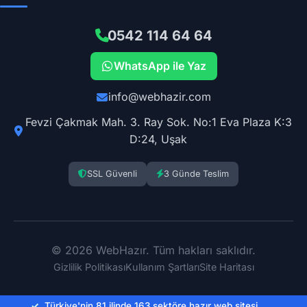
0542 114 64 64
WhatsApp ile Yaz
info@webhazir.com
Fevzi Çakmak Mah. 3. Ray Sok. No:1 Eva Plaza K:3
D:24, Uşak
SSL Güvenli
3 Günde Teslim
© 2026 WebHazır. Tüm hakları saklıdır.
Gizlilik Politikası
Kullanım Şartları
Site Haritası
✓
Türkiye'nin 81 ilinde 163 sektöre hazır web sitesi