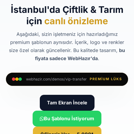
İstanbul'da Çiftlik & Tarım
için
canlı önizleme
Aşağıdaki, sizin işletmeniz için hazırladığımız
premium şablonun aynısıdır. İçerik, logo ve renkler
size özel olarak güncellenir. Bu kalitede tasarım,
bu
fiyata sadece WebHazır'da
.
webhazir.com/demos/vip-transfer
PREMIUM LÜKS
Tam Ekran İncele
Bu Şablonu İstiyorum