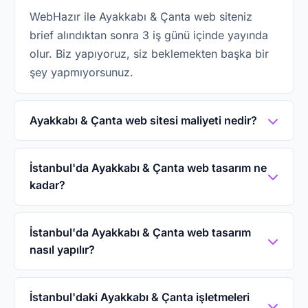
WebHazır ile Ayakkabı & Çanta web siteniz
brief alındıktan sonra 3 iş günü içinde yayında
olur. Biz yapıyoruz, siz beklemekten başka bir
şey yapmıyorsunuz.
Ayakkabı & Çanta web sitesi maliyeti nedir?
WebHazır'da Ayakkabı & Çanta web sitesi
5.000₺ tek seferliktir. Domain, hosting, SSL ve
İstanbul'da Ayakkabı & Çanta web tasarım ne
kadar?
sektöre özel tasarım dahildir. İkinci yıldan
itibaren yıllık 1.500₺ bakım ücreti uygulanır.
WebHazır ile İstanbul'da Ayakkabı & Çanta web
sitesi 5.000₺ tek seferlik. Domain, hosting, SSL
İstanbul'da Ayakkabı & Çanta web tasarım
nasıl yapılır?
ve sektöre özel tasarım dahil. Aylık abonelik
yok, gizli ücret yok.
WhatsApp'tan veya telefonla 0542 114 64 64
numarasından ulaşın, işletme bilgilerinizi
İstanbul'daki Ayakkabı & Çanta işletmeleri