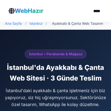
WebHazır
Ana Sayfa
/
İstanbul
/
Ayakkabı & Çanta Web Tasarım
İstanbul • Perakende & Mağaza
İstanbul'da Ayakkabı & Çanta
Web Sitesi · 3 Günde Teslim
İstanbul'daki ayakkabı & çanta işletmeniz için biz
yapıyoruz, siz hiç uğraşmıyorsunuz. Sektörünüze
özel tasarım, WhatsApp ile kolay düzeltme.