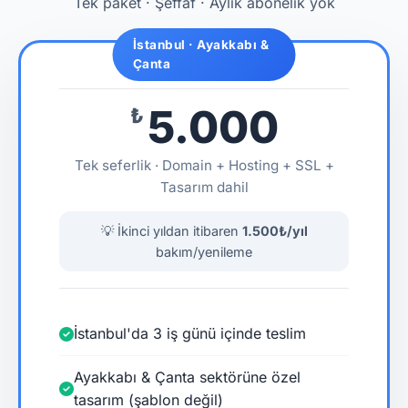
Tek paket · Şeffaf · Aylık abonelik yok
İstanbul · Ayakkabı &
Çanta
5.000
₺
Tek seferlik · Domain + Hosting + SSL +
Tasarım dahil
💡 İkinci yıldan itibaren
1.500₺/yıl
bakım/yenileme
İstanbul'da 3 iş günü içinde teslim
Ayakkabı & Çanta sektörüne özel
tasarım (şablon değil)