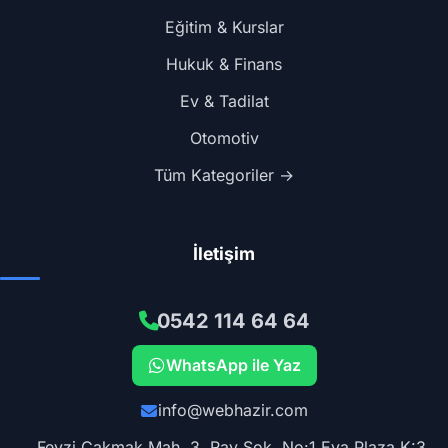
Eğitim & Kurslar
Hukuk & Finans
Ev & Tadilat
Otomotiv
Tüm Kategoriler →
İletişim
0542 114 64 64
WhatsApp ile Yaz
info@webhazir.com
Fevzi Çakmak Mah. 3. Ray Sok. No:1 Eva Plaza K:3